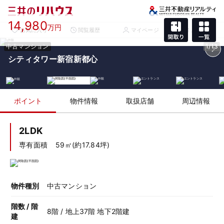
14,980
万円
お気に入り
閲覧履歴
マイページ
メニュー
中古マンション
1/13
シティタワー新宿新都心
ポイント
物件情報
取扱店舗
周辺情報
2LDK
専有面積
59㎡(約17.84坪)
物件種別
中古マンション
階数 / 階
8階 / 地上37階 地下2階建
建