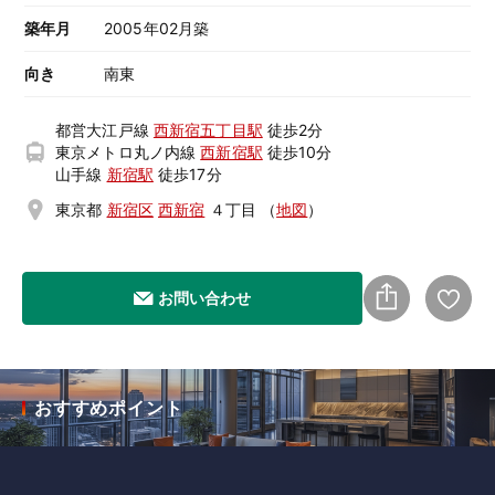
築年月
2005年02月築
向き
南東
都営大江戸線
西新宿五丁目駅
徒歩2分
東京メトロ丸ノ内線
西新宿駅
徒歩10分
山手線
新宿駅
徒歩17分
東京都
新宿区
西新宿
４丁目
（
地図
）
お問い合わせ
おすすめポイント