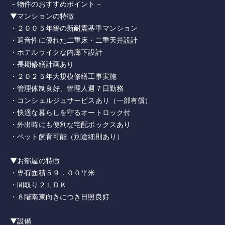
－物件のおすすめポイント－
▼マンションの特徴
・２００５年築の新耐震基準マンション
・遮音性に優れた二重床・二重天井設計
・ホテルライクな内廊下設計
・長期修繕計画あり
・２０２５年大規模修繕工事実施
・管理体制良好、管理人週７日勤務
・コンシェルジュサービスあり（一部有償）
・快適な暮らしを守るオートロック付
・外出時にも便利な宅配ボックスあり
・ペット飼育可能（別途細則あり）
▼お部屋の特徴
・専有面積５９．００平米
・間取り２ＬＤＫ
・８階南東向きにつき日照良好
▼設備