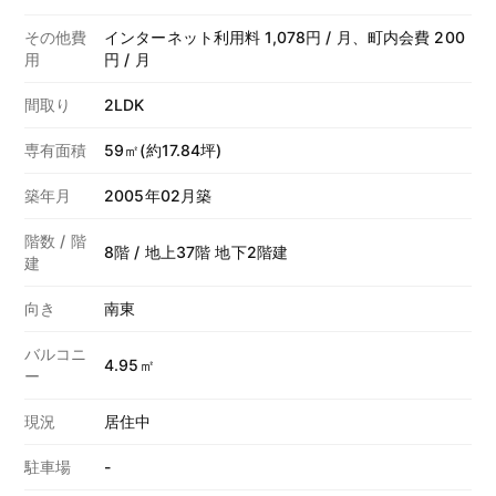
その他費
インターネット利用料 1,078円 / 月、町内会費 200
用
円 / 月
間取り
2LDK
専有面積
59㎡(約17.84坪)
築年月
2005年02月築
階数 / 階
8階 / 地上37階 地下2階建
建
向き
南東
バルコニ
4.95㎡
ー
現況
居住中
駐車場
-