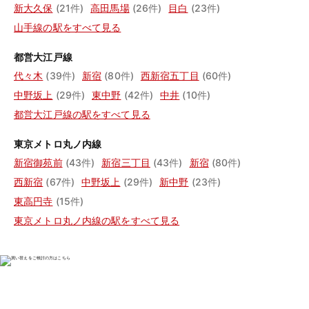
新大久保
(21件)
高田馬場
(26件)
目白
(23件)
山手線の駅をすべて見る
都営大江戸線
代々木
(39件)
新宿
(80件)
西新宿五丁目
(60件)
中野坂上
(29件)
東中野
(42件)
中井
(10件)
都営大江戸線の駅をすべて見る
東京メトロ丸ノ内線
新宿御苑前
(43件)
新宿三丁目
(43件)
新宿
(80件)
西新宿
(67件)
中野坂上
(29件)
新中野
(23件)
東高円寺
(15件)
東京メトロ丸ノ内線の駅をすべて見る
物件の売却をご検討の方は、

はやめの査定依頼がおすすめです！