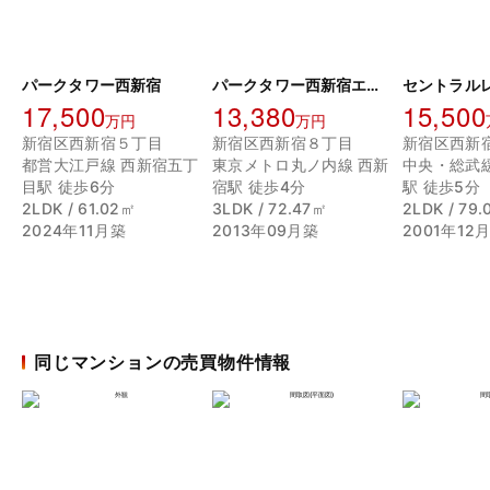
パークタワー西新宿
パークタワー西新宿エムズポート
17,500
13,380
15,500
万円
万円
新宿区西新宿５丁目
新宿区西新宿８丁目
新宿区西新
都営大江戸線 西新宿五丁
東京メトロ丸ノ内線 西新
中央・総武
目駅 徒歩6分
宿駅 徒歩4分
駅 徒歩5分
2LDK / 61.02㎡
3LDK / 72.47㎡
2LDK / 79
2024年11月築
2013年09月築
2001年12
同じマンションの売買物件情報