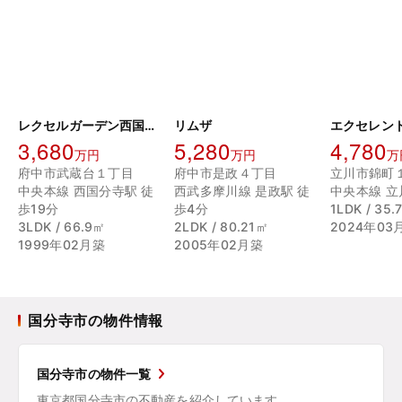
レクセルガーデン西国分寺
リムザ
3,680
5,280
4,780
万円
万円
万
府中市武蔵台１丁目
府中市是政４丁目
立川市錦町
中央本線 西国分寺駅 徒
西武多摩川線 是政駅 徒
中央本線 立
歩19分
歩4分
1LDK / 35.
3LDK / 66.9㎡
2LDK / 80.21㎡
2024年03
1999年02月築
2005年02月築
国分寺市の物件情報
国分寺市の物件一覧
東京都国分寺市の不動産を紹介しています。