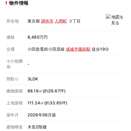
物件情報
所在地
東京都
調布市
入間町
３丁目
価格
8,480万円
交通
小田急電鉄小田原線
成城学園前駅
徒歩19分
その他費
-
用
間取り
3LDK
建物面積
88.18㎡(約26.67坪)
土地面積
111.24㎡(約33.65坪)
築年月
2026年06月築
建物構造
木造2階建