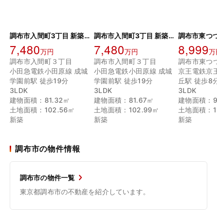
調布市入間町3丁目 新築戸建 2号棟
調布市入間町3丁目 新築戸建 1号棟
7,480
7,480
8,999
万円
万円
万
調布市入間町３丁目
調布市入間町３丁目
小田急電鉄小田原線 成城
小田急電鉄小田原線 成城
京王電鉄京
学園前駅 徒歩19分
学園前駅 徒歩19分
丘駅 徒歩8
3LDK
3LDK
3LDK
建物面積：81.32㎡
建物面積：81.67㎡
建物面積：91
土地面積：102.56㎡
土地面積：102.99㎡
土地面積：11
新築
新築
新築
調布市の物件情報
調布市の物件一覧
東京都調布市の不動産を紹介しています。