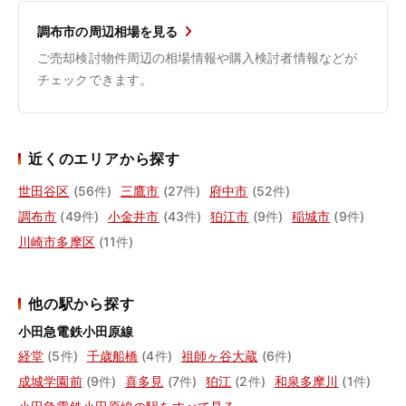
調布市の周辺相場を見る
ご売却検討物件周辺の相場情報や購入検討者情報などが
チェックできます。
近くのエリアから探す
世田谷区
(56件)
三鷹市
(27件)
府中市
(52件)
調布市
(49件)
小金井市
(43件)
狛江市
(9件)
稲城市
(9件)
川崎市多摩区
(11件)
他の駅から探す
小田急電鉄小田原線
経堂
(5件)
千歳船橋
(4件)
祖師ヶ谷大蔵
(6件)
成城学園前
(9件)
喜多見
(7件)
狛江
(2件)
和泉多摩川
(1件)