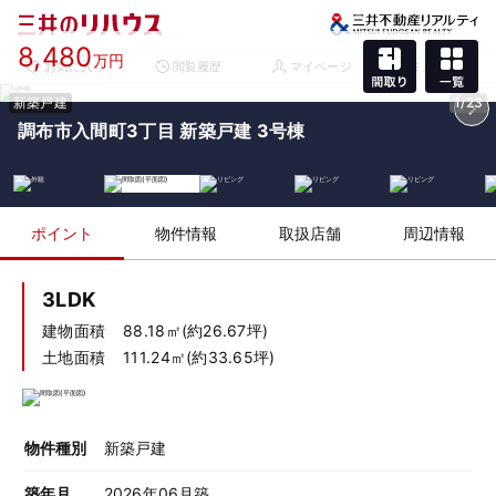
8,480
万円
お気に入り
閲覧履歴
マイページ
メニュー
新築戸建
1/23
調布市入間町3丁目 新築戸建 3号棟
ポイント
物件情報
取扱店舗
周辺情報
3LDK
建物面積
88.18㎡(約26.67坪)
土地面積
111.24㎡(約33.65坪)
物件種別
新築戸建
築年月
2026年06月築