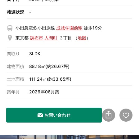
接道状況
-
小田急電鉄小田原線
成城学園前駅
徒歩19分
東京都
調布市
入間町
３丁目
（
地図
）
間取り
3LDK
建物面積
88.18㎡(約26.67坪)
土地面積
111.24㎡(約33.65坪)
築年月
2026年06月築
お問い合わせ