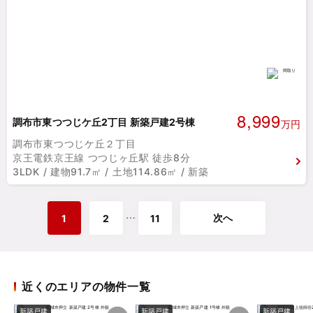
8,999
調布市東つつじケ丘2丁目 新築戸建2号棟
万円
調布市東つつじケ丘２丁目
京王電鉄京王線 つつじヶ丘駅 徒歩8分
3LDK / 建物91.7㎡ / 土地114.86㎡ / 新築
次へ
⋯
1
2
11
近くのエリアの物件一覧
新築戸建
新築戸建
新築戸建