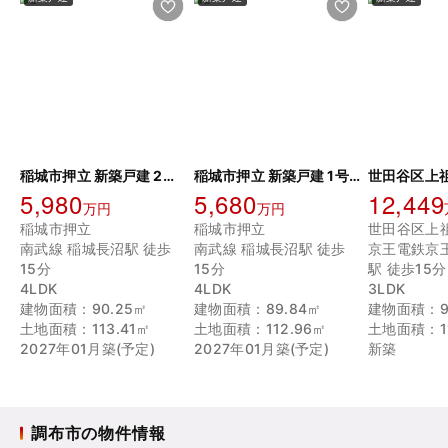
稲城市押立 新築戸建 2号棟
稲城市押立 新築戸建 1号棟
5,980
5,680
12,449
万円
万円
稲城市押立
稲城市押立
世田谷区上
南武線 稲城長沼駅 徒歩
南武線 稲城長沼駅 徒歩
京王電鉄京
15分
15分
駅 徒歩15分
4LDK
4LDK
3LDK
建物面積：90.25㎡
建物面積：89.84㎡
建物面積：94
土地面積：113.41㎡
土地面積：112.96㎡
土地面積：11
2027年01月築(予定)
2027年01月築(予定)
新築
調布市の物件情報