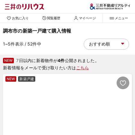
お気に入り
閲覧履歴
マイページ
メニュー
調布市の新築一戸建て購入情報
1~5
件表示
/ 52
件中
7日以内に新着物件が
4件
公開されました。
NEW
新着情報をメールで受け取りたい方は
こちら
NEW
新築戸建