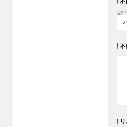
不
マ
不
リ