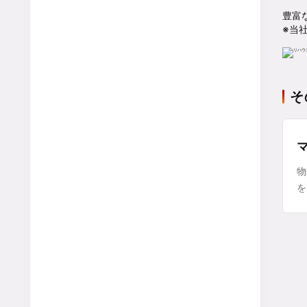
豊富
※当
そ
物
を