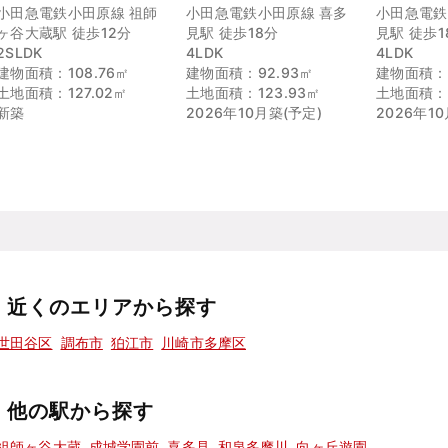
小田急電鉄小田原線 祖師
小田急電鉄小田原線 喜多
小田急電鉄
ヶ谷大蔵駅 徒歩12分
見駅 徒歩18分
見駅 徒歩1
2SLDK
4LDK
4LDK
建物面積：108.76㎡
建物面積：92.93㎡
建物面積：9
土地面積：127.02㎡
土地面積：123.93㎡
土地面積：1
新築
2026年10月築(予定)
2026年1
近くのエリアから探す
世田谷区
調布市
狛江市
川崎市多摩区
他の駅から探す
祖師ヶ谷大蔵
成城学園前
喜多見
和泉多摩川
向ヶ丘遊園