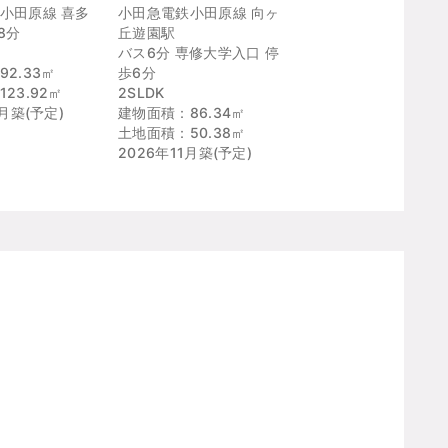
小田原線 喜多
小田急電鉄小田原線 向ヶ
8分
丘遊園駅
バス6分 専修大学入口 停
2.33㎡
歩6分
23.92㎡
2SLDK
0月築(予定)
建物面積：86.34㎡
土地面積：50.38㎡
2026年11月築(予定)