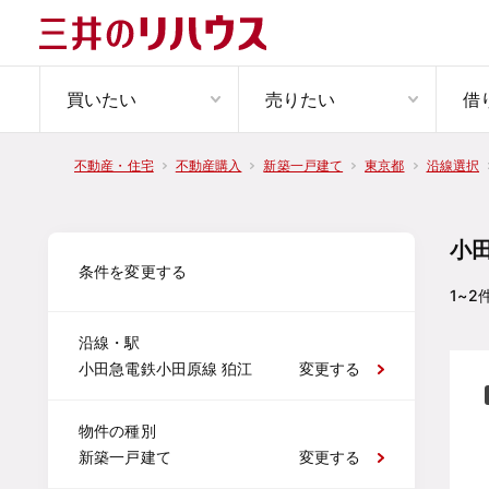
買いたい
売りたい
借
不動産・住宅
不動産購入
新築一戸建て
東京都
沿線選択
小
条件を変更する
1~2
沿線・駅
小田急電鉄小田原線 狛江
変更する
物件の種別
新築一戸建て
変更する