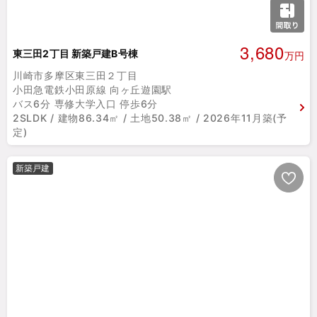
3,680
東三田2丁目 新築戸建B号棟
万円
川崎市多摩区東三田２丁目
小田急電鉄小田原線 向ヶ丘遊園駅
バス6分 専修大学入口 停歩6分
2SLDK / 建物86.34㎡ / 土地50.38㎡ / 2026年11月築(予
定)
新築戸建