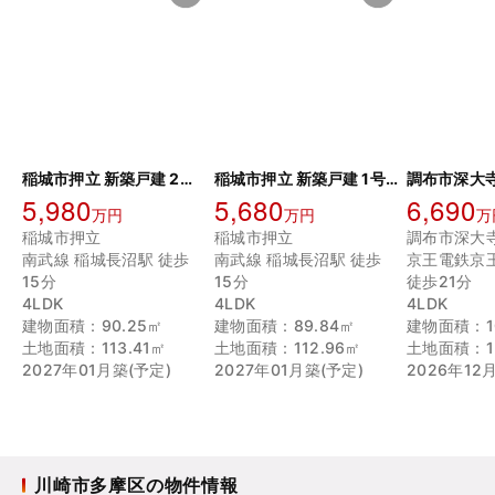
稲城市押立 新築戸建 2号棟
稲城市押立 新築戸建 1号棟
5,980
5,680
6,690
万円
万円
万
稲城市押立
稲城市押立
調布市深大
南武線 稲城長沼駅 徒歩
南武線 稲城長沼駅 徒歩
京王電鉄京
15分
15分
徒歩21分
4LDK
4LDK
4LDK
建物面積：90.25㎡
建物面積：89.84㎡
建物面積：10
土地面積：113.41㎡
土地面積：112.96㎡
土地面積：15
2027年01月築(予定)
2027年01月築(予定)
2026年12
川崎市多摩区の物件情報