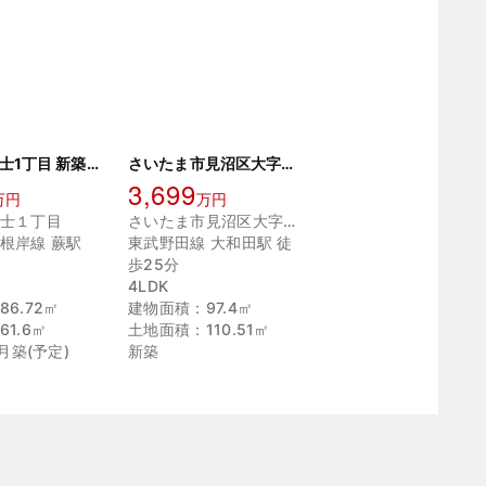
川口市芝富士1丁目 新築戸建
さいたま市見沼区大字南中丸 1号棟
3,699
万円
万円
士１丁目
さいたま市見沼区大字南中丸
根岸線 蕨駅
東武野田線 大和田駅 徒
歩25分
4LDK
6.72㎡
建物面積：97.4㎡
1.6㎡
土地面積：110.51㎡
2月築(予定)
新築