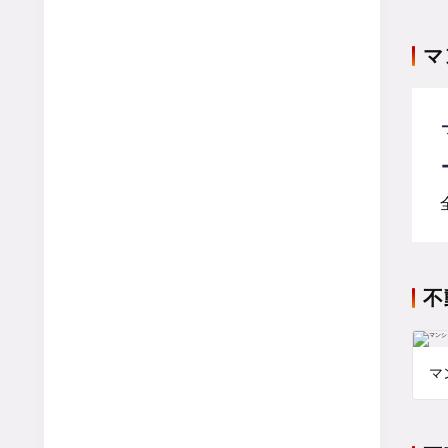
マ
不
マ