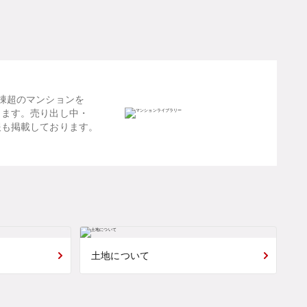
棟超のマンションを
します。売り出し中・
報も掲載しております。
土地について