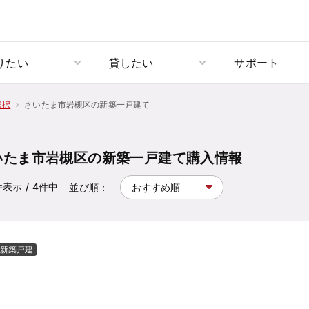
りたい
貸したい
サポート
さいたま市岩槻区の新築一戸建て
選択
いたま市岩槻区の新築一戸建て購入情報
件表示
/ 4
件中
並び順：
新築戸建