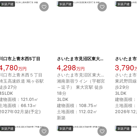
新築戸建
新築戸建
新築戸建
川口市上青木西5丁目
さいたま市見沼区東大宮3丁目
4,780
4,298
3,790
万円
万円
川口市上青木西５丁目
さいたま市見沼区東大宮３丁目
埼玉高速鉄道 鳩ヶ谷駅
湘南新宿ライン（宇都宮
東武野田線
徒歩27分
～逗子） 東大宮駅 徒歩
歩29分
4SLDK
18分
3LDK
建物面積：121.01㎡
3LDK
建物面積：1
土地面積：66.13㎡
建物面積：108.75㎡
土地面積：1
2027年02月築(予定)
土地面積：112.02㎡
2026年1
新築
新築戸建
新築戸建
新築戸建