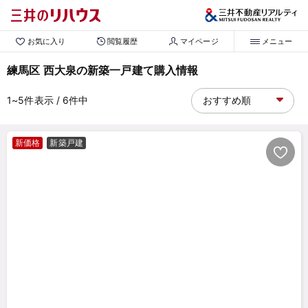
お気に入り
閲覧履歴
マイページ
メニュー
練馬区 西大泉の新築一戸建て購入情報
1~5
件表示
/ 6
件中
新価格
新築戸建