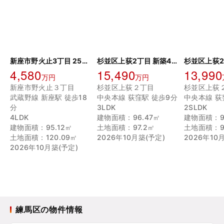
新座市野火止3丁目 25期 15号棟
杉並区上荻2丁目 新築4号棟
4,580
15,490
13,990
万円
万円
新座市野火止３丁目
杉並区上荻２丁目
杉並区上荻
武蔵野線 新座駅 徒歩18
中央本線 荻窪駅 徒歩9分
中央本線 荻
分
3LDK
2SLDK
4LDK
建物面積：96.47㎡
建物面積：9
建物面積：95.12㎡
土地面積：97.2㎡
土地面積：99
土地面積：120.09㎡
2026年10月築(予定)
2026年10
2026年10月築(予定)
練馬区の物件情報