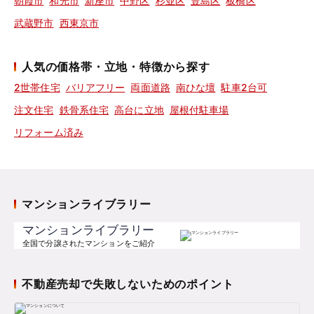
朝霞市
和光市
新座市
中野区
杉並区
豊島区
板橋区
武蔵野市
西東京市
人気の価格帯・立地・特徴から探す
2世帯住宅
バリアフリー
両面道路
南ひな壇
駐車2台可
注文住宅
鉄骨系住宅
高台に立地
屋根付駐車場
リフォーム済み
マンションライブラリー
マンションライブラリー
全国で分譲されたマンションをご紹介
不動産売却で失敗しないためのポイント