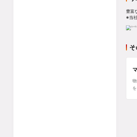
豊富
※当
そ
物
を