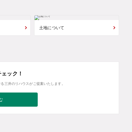
土地について
チェック！
誇る三井のリハウスがご提案いたします。
む