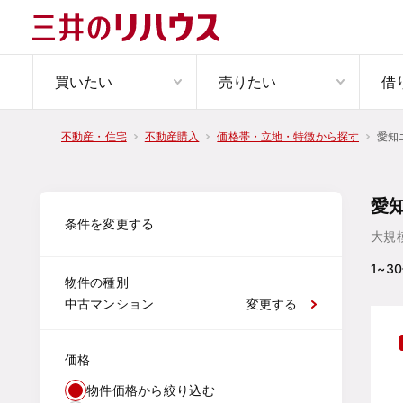
買いたい
売りたい
借
愛知
不動産・住宅
不動産購入
価格帯・立地・特徴から探す
愛
条件を変更する
大規
1~30
物件の種別
中古マンション
変更する
価格
物件価格から絞り込む