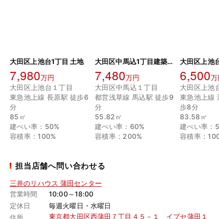
大田区上池台1丁目 土地
大田区中馬込1丁目建築条件付土地
大田区上池
7,980
7,480
6,500
万円
万円
万
大田区上池台１丁目
大田区中馬込１丁目
大田区上池
東急池上線 長原駅 徒歩6
都営浅草線 馬込駅 徒歩9
東急池上線 
分
分
歩8分
85㎡
55.82㎡
83.58㎡
建ぺい率：50%
建ぺい率：60%
建ぺい率：5
容積率：100%
容積率：200%
容積率：10
担当店舗へ問い合わせる
三井のリハウス 蒲田センター
営業時間
10:00～18:00
定休日
毎週火曜日・水曜日
東京都大田区西蒲田７丁目４５－１ イプセ蒲田１
住所