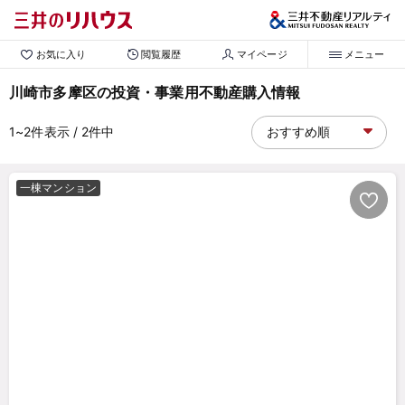
お気に入り
閲覧履歴
マイページ
メニュー
川崎市多摩区の投資・事業用不動産購入情報
1~2
件表示
/ 2
件中
一棟マンション