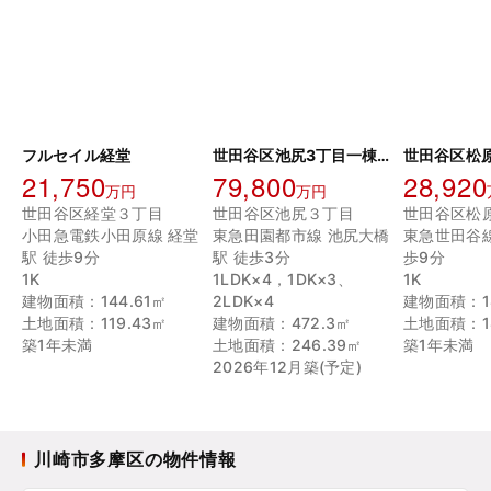
フルセイル経堂
世田谷区池尻3丁目一棟マンション
21,750
79,800
28,920
万円
万円
世田谷区経堂３丁目
世田谷区池尻３丁目
世田谷区松
小田急電鉄小田原線 経堂
東急田園都市線 池尻大橋
東急世田谷線
駅 徒歩9分
駅 徒歩3分
歩9分
1K
1LDK×4，1DK×3、
1K
建物面積：144.61㎡
2LDK×4
建物面積：18
土地面積：119.43㎡
建物面積：472.3㎡
土地面積：18
築1年未満
土地面積：246.39㎡
築1年未満
2026年12月築(予定)
川崎市多摩区の物件情報