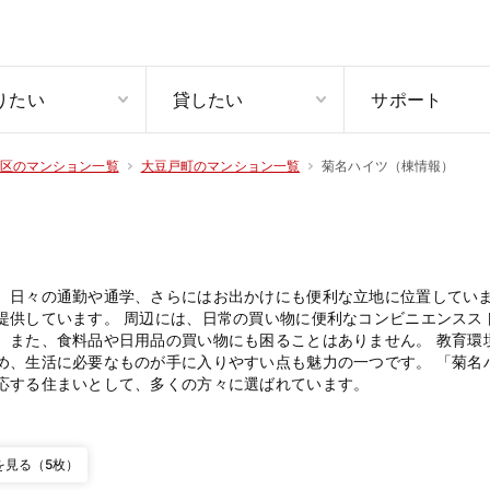
りたい
貸したい
サポート
菊名ハイツ（棟情報）
区のマンション一覧
大豆戸町のマンション一覧
、日々の通勤や通学、さらにはお出かけにも便利な立地に位置していま
提供しています。 周辺には、日常の買い物に便利なコンビニエンスス
。また、食料品や日用品の買い物にも困ることはありません。 教育環
め、生活に必要なものが手に入りやすい点も魅力の一つです。 「菊名
応する住まいとして、多くの方々に選ばれています。
を見る（5枚）