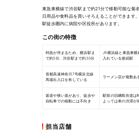
東急東横線で渋谷駅まで約21分で移動可能な菊
日用品や食料品を買いそろえることができます。
駅徒歩圏内に病院や区役所があります。
この街の特徴
特急が停まるため、横浜駅ま
JR横浜線と東急東横
で約5分、渋谷駅まで約30分
入れている接続駅
首都高速神奈川7号横浜北線
ラーメン店が複数あ
馬場出入口を有している
坂道や狭い道があり、徒歩や
駅前の旧綱島街道は
自転車での移動には不向き
よっては車の渋滞が
担当店舗