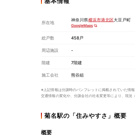
基本情報
神奈川県
横浜市港北区
大豆戸町
所在地
GoogleMaps
総戸数
458戸
周辺施設
-
階建
7階建
施工会社
熊谷組
※上記情報は分譲時のパンフレットに掲載されていた情報
交通情報の変化や、分譲会社の社名変更等により、現況
菊名駅の「住みやすさ」概要
概要