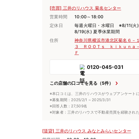
[売買] 三井のリハウス 菊名センター
営業時間
10:00～18:00
定休日
毎週火曜日・水曜日 ※8/11(火
8/19(水) 夏季休業期間
住所
神奈川県横浜市港北区菊名６－
３ ＲＯＯＴｓ ｋｉｋｕｎａ
Ｆ
0120-045-031
この店舗の口コミを見る（5件）
※本口コミは、三井のリハウスがウェブアンケート
※募集期間：2025/2/1 ~ 2025/3/31
※回答人数：27,509名
※対象者：三井のリハウスで不動産売買を経験され
[賃貸] 三井のリハウス みなとみらいセンター