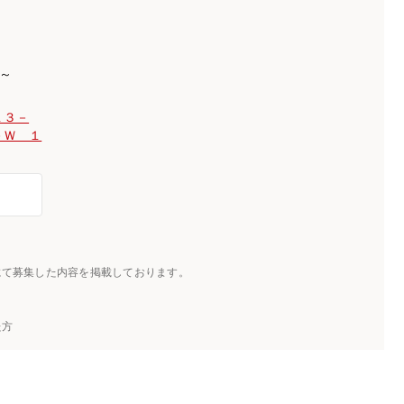
)～
１３－
－Ｗ １
にて募集した内容を掲載しております。
た方