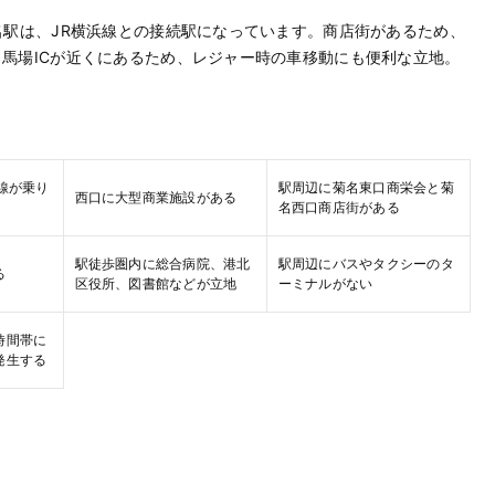
名駅は、JR横浜線との接続駅になっています。商店街があるため、
馬場ICが近くにあるため、レジャー時の車移動にも便利な立地。
線が乗り
駅周辺に菊名東口商栄会と菊
西口に大型商業施設がある
名西口商店街がある
駅徒歩圏内に総合病院、港北
駅周辺にバスやタクシーのタ
る
区役所、図書館などが立地
ーミナルがない
時間帯に
発生する