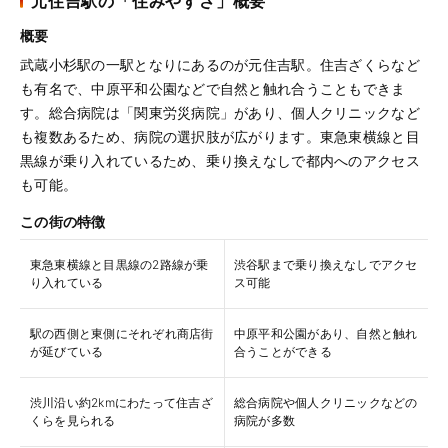
元住吉駅の「住みやすさ」概要
概要
武蔵小杉駅の一駅となりにあるのが元住吉駅。住吉ざくらなど
も有名で、中原平和公園などで自然と触れ合うこともできま
す。総合病院は「関東労災病院」があり、個人クリニックなど
も複数あるため、病院の選択肢が広がります。東急東横線と目
黒線が乗り入れているため、乗り換えなしで都内へのアクセス
も可能。
この街の特徴
東急東横線と目黒線の2路線が乗
渋谷駅まで乗り換えなしでアクセ
り入れている
ス可能
駅の西側と東側にそれぞれ商店街
中原平和公園があり、自然と触れ
が延びている
合うことができる
渋川沿い約2kmにわたって住吉ざ
総合病院や個人クリニックなどの
くらを見られる
病院が多数