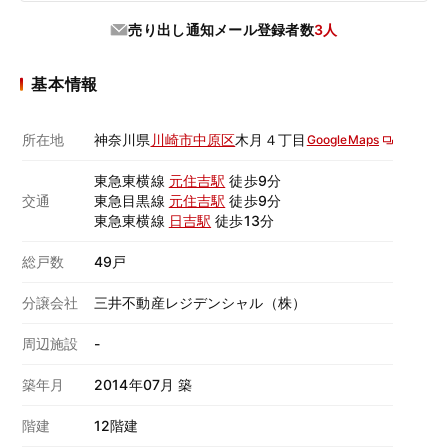
売り出し通知メール登録者数
3人
基本情報
所在地
神奈川県
川崎市中原区
木月４丁目
GoogleMaps
東急東横線
元住吉駅
徒歩9分
交通
東急目黒線
元住吉駅
徒歩9分
東急東横線
日吉駅
徒歩13分
総戸数
49戸
分譲会社
三井不動産レジデンシャル（株）
周辺施設
-
築年月
2014年07月 築
階建
12階建