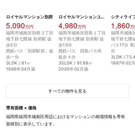
ロイヤルマンション別府
ロイヤルマンションユトリテ田島
シティライ
5,090
4,980
1,860
万円
万円
万
福岡市城南区別府３丁目
福岡市城南区田島１丁目
福岡市城南
地下鉄七隈線 別府駅 徒
地下鉄七隈線 別府駅 徒
地下鉄七隈
歩2分
歩13分
バス17分 
西鉄バス「別府駅前」徒
西鉄バス 田島バス停
分
歩一分
徒歩４分
3LDK / 73
3LDK / 81㎡
3SLDK / 91.98㎡
1987年02
1986年04月築
2005年02月築
すべての物件を見る
専有面積 × 価格
福岡県福岡市城南区周辺におけるマンションの相場情報を専有
面積別に表示しています。