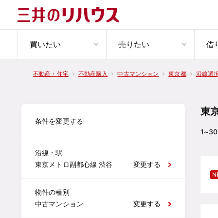
買いたい
売りたい
借
不動産・住宅
不動産購入
中古マンション
東京都
沿線選
東
条件を変更する
1~30
沿線・駅
東京メトロ副都心線 渋谷
変更する
N
物件の種別
中古マンション
変更する