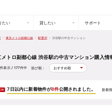
りたい
貸したい
サポート
渋谷駅の中古マンション
択
東京メトロ副都心線
駅選択
京メトロ副都心線 渋谷駅の中古マンション購入情
件表示
/ 177
件中
並び順：
7日以内に新着物件が
8件
公開されました。
新着
EW