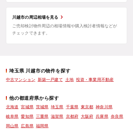
川越市の周辺相場を見る
ご売却検討物件周辺の相場情報や購入検討者情報などが
チェックできます。
埼玉県 川越市の物件を探す
中古マンション
新築一戸建て
土地
投資・事業用不動産
他の都道府県から探す
北海道
宮城県
茨城県
埼玉県
千葉県
東京都
神奈川県
岐阜県
愛知県
三重県
滋賀県
京都府
大阪府
兵庫県
奈良県
岡山県
広島県
福岡県