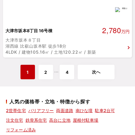
2,780
大津市坂本8丁目 16号棟
万円
大津市坂本８丁目
湖西線 比叡山坂本駅 徒歩18分
4LDK / 建物105.16㎡ / 土地120.22㎡ / 新築
次へ
⋯
1
2
4
人気の価格帯・立地・特徴から探す
2世帯住宅
バリアフリー
両面道路
南ひな壇
駐車2台可
注文住宅
鉄骨系住宅
高台に立地
屋根付駐車場
リフォーム済み