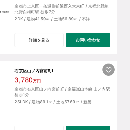
京都市上京区一条通御前通西入大東町 / 京福北野線
北野白梅町駅 徒歩7分
2DK / 建物41.59㎡ / 土地56.89㎡ / 不詳
お問い合わせ
詳細を見る
右京区山ノ内宮前町Ⅰ
3,780
万円
京都市右京区山ノ内宮前町 / 京福嵐山本線 山ノ内駅
徒歩1分
2SLDK / 建物89.1㎡ / 土地57.69㎡ / 新築