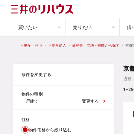
買いたい
売りたい
借
京都
不動産・住宅
不動産購入
価格帯・立地・特徴から探す
京
条件を変更する
通勤
1~29
物件の種別
一戸建て
変更する
価格
物件価格から絞り込む