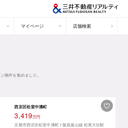
マイページ
店舗検索
ョン物件を集めました。
西京区松室中溝町
3,419
万円
京都市西京区松室中溝町 / 阪急嵐山線 松尾大社駅