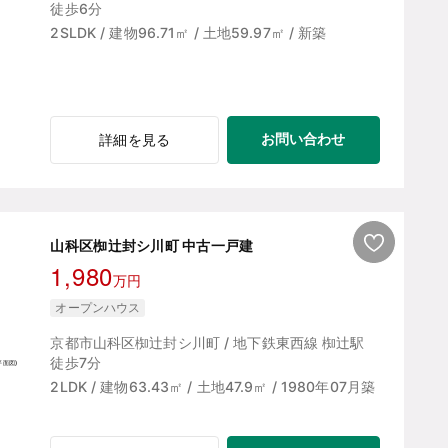
徒歩6分
2SLDK / 建物96.71㎡ / 土地59.97㎡ / 新築
お問い合わせ
詳細を見る
山科区椥辻封シ川町 中古一戸建
1,980
万円
オープンハウス
京都市山科区椥辻封シ川町 / 地下鉄東西線 椥辻駅
徒歩7分
2LDK / 建物63.43㎡ / 土地47.9㎡ / 1980年07月築