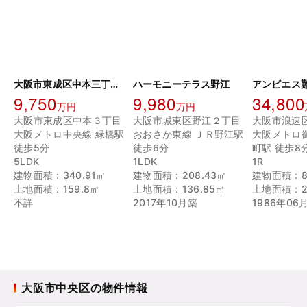
大阪市東成区中本三丁目店舗付き住宅
ハーモニーテラス野江
アンビエス
9,750
9,980
34,800
万円
万円
大阪市東成区中本３丁目
大阪市城東区野江２丁目
大阪メトロ中央線 緑橋駅
おおさか東線 ＪＲ野江駅
大阪メトロ
徒歩5分
徒歩6分
町駅 徒歩8
5LDK
1LDK
1R
建物面積：340.91㎡
建物面積：208.43㎡
建物面積：87
土地面積：159.8㎡
土地面積：136.85㎡
土地面積：21
不詳
2017年10月築
1986年06
大阪市中央区の物件情報