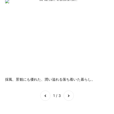
採風、景観にも優れた、潤い溢れる落ち着いた暮らし。
ス
す
Item
1
of
3
1 / 3