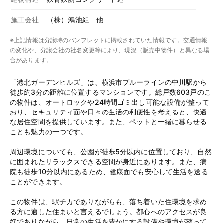
施工会社
（株）鴻池組 他
※上記情報は分譲時のパンフレットに掲載されていた情報です。交通情報
の変化や、分譲会社の社名変更等により、現況（販売中物件）と異なる場
合があります。
「港北ガーデンヒルズ」は、横浜市ブルーラインの中川駅から
徒歩約3分の距離に位置するマンションです。総戸数603戸のこ
の物件は、オートロックや24時間ゴミ出し可能な設備が整って
おり、セキュリティ面や日々の生活の利便性を考えると、快適
な居住空間を提供しています。また、ペットと一緒に暮らせる
ことも魅力の一つです。
周辺環境についても、公園が徒歩5分以内に位置しており、自然
に囲まれたリラックスできる空間が身近にあります。また、病
院も徒歩10分以内にあるため、健康面でも安心して生活を送る
ことができます。
この物件は、駅チカでありながらも、落ち着いた住環境を求め
る方に適した住まいと言えるでしょう。都心へのアクセスが良
好でありながら、日常の生活を豊かにする設備や環境が整って