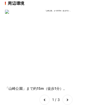
周辺環境
「山崎公園」まで約15m（徒歩1分）。
横
Item
1
of
3
1 / 3