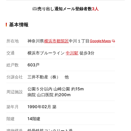
売り出し通知メール登録者数
3人
基本情報
所在地
神奈川県
横浜市都筑区
中川１丁目
GoogleMaps
交通
横浜市ブルーライン
中川駅
徒歩3分
総戸数
603戸
分譲会社
三井不動産（株） 他
公園５分以内 山崎公園 約15m
周辺施設
病院 山口医院 約200m
築年月
1990年02月 築
階建
14階建
建物構造
鉄骨鉄筋コンクリート造