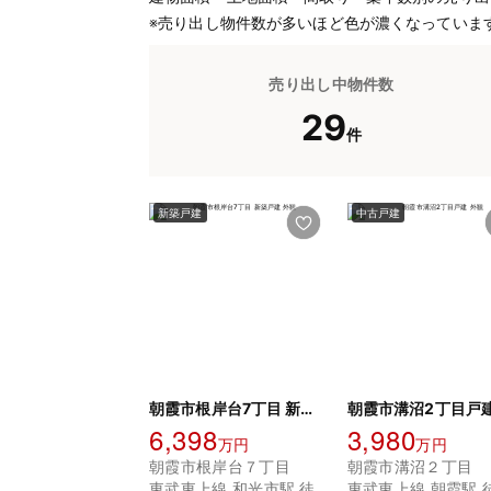
※売り出し物件数が多いほど色が濃くなっていま
売り出し中物件数
29
件
新築戸建
中古戸建
朝霞市根岸台7丁目 新築戸建
朝霞市溝沼2丁目戸
6,398
3,980
万円
万円
朝霞市根岸台７丁目
朝霞市溝沼２丁目
東武東上線 和光市駅 徒
東武東上線 朝霞駅 