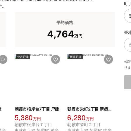
町
す。
平均価格
4,764
番
万円
中古戸建
新築戸建
※調
り
建
朝霞市根岸台7丁目 戸建
朝霞市栄町2丁目 新築戸建3号棟
5,380
6,280
万円
万円
朝霞市根岸台７丁目
朝霞市栄町２丁目
徒歩
東武東上線 朝霞駅 徒歩
東武東上線 朝霞駅 徒歩