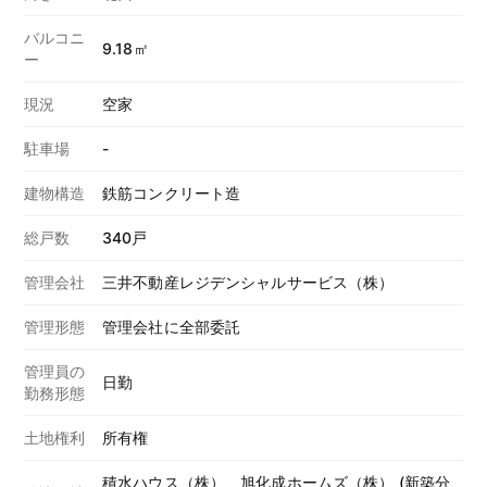
バルコニ
9.18㎡
ー
現況
空家
駐車場
-
建物構造
鉄筋コンクリート造
総戸数
340戸
管理会社
三井不動産レジデンシャルサービス（株）
管理形態
管理会社に全部委託
管理員の
日勤
勤務形態
土地権利
所有権
積水ハウス（株）、旭化成ホームズ（株） (新築分