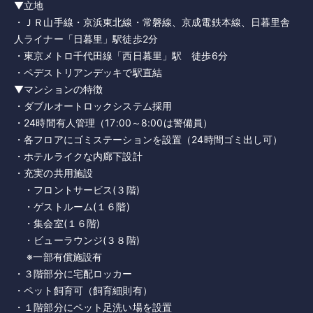
▼立地
・ＪＲ山手線・京浜東北線・常磐線、京成電鉄本線、日暮里舎
人ライナー「日暮里」駅徒歩2分
・東京メトロ千代田線「西日暮里」駅 徒歩6分
・ペデストリアンデッキで駅直結
▼マンションの特徴
・ダブルオートロックシステム採用
・24時間有人管理（17:00～8:00は警備員）
・各フロアにゴミステーションを設置（24時間ゴミ出し可）
・ホテルライクな内廊下設計
・充実の共用施設
・フロントサービス(３階)
・ゲストルーム(１６階)
・集会室(１６階)
・ビューラウンジ(３８階)
※一部有償施設有
・３階部分に宅配ロッカー
・ペット飼育可（飼育細則有）
・１階部分にペット足洗い場を設置