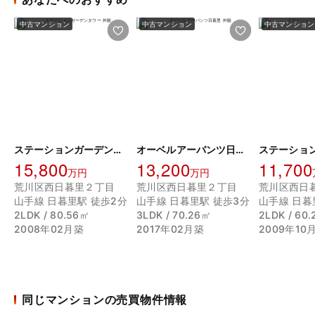
中古マンション
中古マンション
中古マンション
ステーションガーデンタワー
オーベルアーバンツ日暮里
15,800
13,200
11,700
万円
万円
荒川区西日暮里２丁目
荒川区西日暮里２丁目
荒川区西日
山手線 日暮里駅 徒歩2分
山手線 日暮里駅 徒歩3分
山手線 日暮
2LDK / 80.56㎡
3LDK / 70.26㎡
2LDK / 60
2008年02月築
2017年02月築
2009年10
同じマンションの売買物件情報