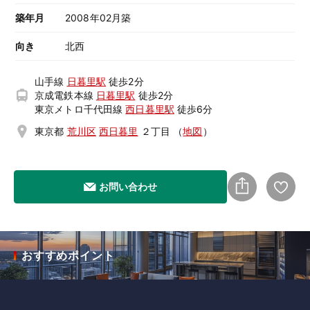
築年月
2008年02月築
向き
北西
山手線
日暮里駅
徒歩2分
京成電鉄本線
日暮里駅
徒歩2分
東京メトロ千代田線
西日暮里駅
徒歩6分
東京都
荒川区
西日暮里
２丁目
（
地図
）
お問い合わせ
おすすめポイント