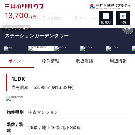
13,700
万円
お気に入り
閲覧履歴
マイページ
メニュー
中古マンション
1/36
ステーションガーデンタワー
ポイント
物件情報
取扱店舗
周辺情報
1LDK
専有面積
53.98㎡(約16.32坪)
物件種別
中古マンション
階数 / 階
26階 / 地上40階 地下2階建
建