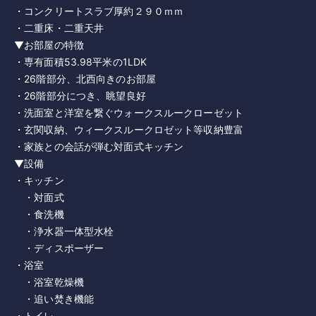
・コンクリートスラブ厚約２９０ｍｍ
・二重床・二重天井
▼お部屋の特徴
・専有面積53.98平米の1LDK
・26階部分、北西向きのお部屋
・26階部分につき、眺望良好
・洗面室と洋室を繋ぐウォークスルークローゼット
・玄関収納、ウィークスルークロゼット等収納豊富
・家族との会話が弾む対面式キッチン
▼設備
・キッチン
・対面式
・食洗機
・浄水器一体型水栓
・ディスポーザー
・浴室
・浴室乾燥機
・追い焚き機能
・トイレ