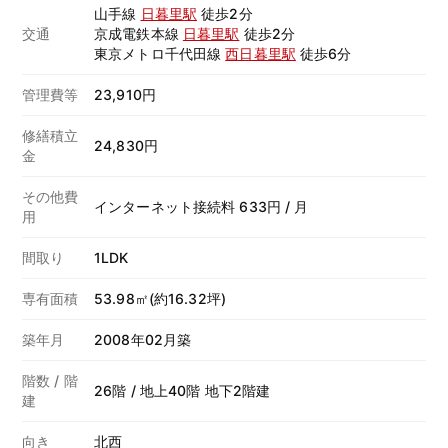
山手線
日暮里駅
徒歩2分
交通
京成電鉄本線
日暮里駅
徒歩2分
東京メトロ千代田線
西日暮里駅
徒歩6分
管理費等
23,910円
修繕積立
24,830円
金
その他費
インターネット接続料 633円 / 月
用
間取り
1LDK
専有面積
53.98㎡(約16.32坪)
築年月
2008年02月築
階数 / 階
26階 / 地上40階 地下2階建
建
向き
北西