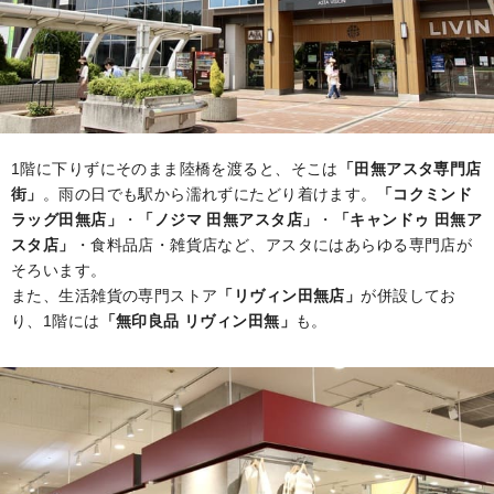
1階に下りずにそのまま陸橋を渡ると、そこは
「田無アスタ専門店
街」
。雨の日でも駅から濡れずにたどり着けます。
「コクミンド
ラッグ田無店」
・
「ノジマ 田無アスタ店」
・
「キャンドゥ 田無ア
スタ店」
・食料品店・雑貨店など、アスタにはあらゆる専門店が
そろいます。
また、生活雑貨の専門ストア
「リヴィン田無店」
が併設してお
り、1階には
「無印良品 リヴィン田無」
も。