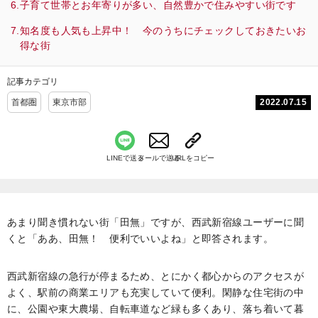
子育て世帯とお年寄りが多い、自然豊かで住みやすい街です
知名度も人気も上昇中！ 今のうちにチェックしておきたいお
得な街
記事カテゴリ
2022.07.15
首都圏
東京市部
LINEで送る
メールで送る
URLをコピー
あまり聞き慣れない街「田無」ですが、西武新宿線ユーザーに聞
くと「ああ、田無！ 便利でいいよね」と即答されます。
西武新宿線の急行が停まるため、とにかく都心からのアクセスが
よく、駅前の商業エリアも充実していて便利。閑静な住宅街の中
に、公園や東大農場、自転車道など緑も多くあり、落ち着いて暮