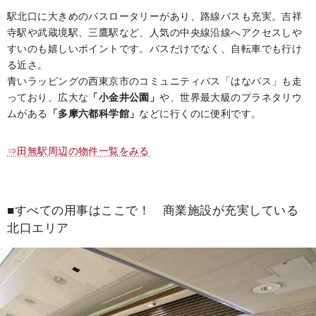
駅北口に大きめのバスロータリーがあり、路線バスも充実。吉祥
寺駅や武蔵境駅、三鷹駅など、人気の中央線沿線へアクセスしや
すいのも嬉しいポイントです。バスだけでなく、自転車でも行け
る近さ。
青いラッピングの西東京市のコミュニティバス「はなバス」も走
っており、広大な
「小金井公園」
や、世界最大級のプラネタリウ
ムがある
「多摩六都科学館」
などに行くのに便利です。
⇒田無駅周辺の物件一覧をみる
■すべての用事はここで！ 商業施設が充実している
北口エリア