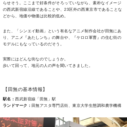
らせそう。ここまで好条件がそろっていながら、素朴なイメージ
の西武新宿線沿線であることや、23区外の西東京市であることな
どから、地価や物価は比較的低め。
また、「シンエイ動画」という有名なアニメ制作会社が田無にあ
り、アニメ『あたしンち』の舞台や、『ケロロ軍曹』の住む街の
モデルにもなっているのだそう。
実際にはどんな街なのでしょうか。
歩いて回って、地元の人の声を聞いてきました。
【田無の基本情報】
駅名：
西武新宿線「田無」駅
ランドマーク：
田無アスタ専門店街、東京大学生態調和農学機構