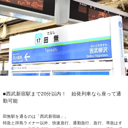
■西武新宿駅まで20分以内！ 始発列車なら座って通
勤可能
田無駅を通るのは「西武新宿線」。
特急と拝島ライナー以外、快速急行、通勤急行、急行、準急はす