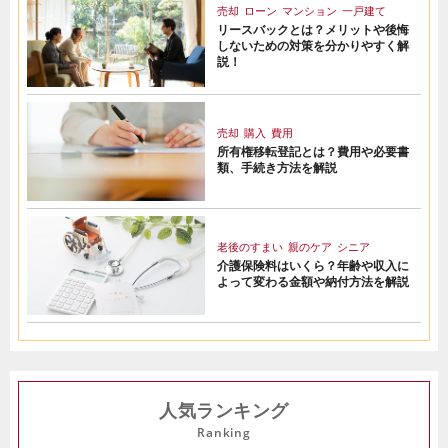
売却
ローン
マンション
一戸建て
リースバックとは？メリットや後悔
しないための対策を分かりやすく解
説！
売却
購入
費用
所有権移転登記とは？費用や必要書
類、手続き方法を解説
老後のすまい
親のケア
シニア
介護保険料はいくら？年齢や収入に
よって変わる金額や納付方法を解説
人気ランキング
Ranking