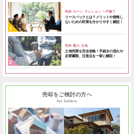
売却
ローン
マンション
一戸建て
リースバックとは？メリットや後悔し
ないための対策を分かりやすく解説！
売却
購入
土地
土地売買を完全攻略！手続きの流れや
必要書類、注意点を一挙に解説！
売却をご検討の方へ
for Sellers