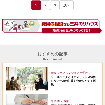
1
2
3
次へ
おすすめの記事
Recommend
売却
ローン
マンション
一戸建て
リースバックとは？メリットや後悔
しないための対策を分かりやすく解
説！
売却
購入
費用