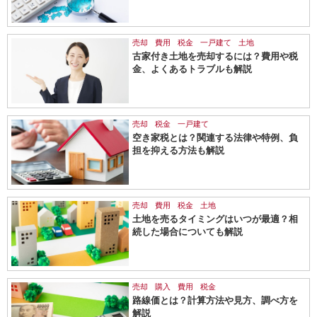
売却
費用
税金
一戸建て
土地
古家付き土地を売却するには？費用や税
金、よくあるトラブルも解説
売却
税金
一戸建て
空き家税とは？関連する法律や特例、負
担を抑える方法も解説
売却
費用
税金
土地
土地を売るタイミングはいつが最適？相
続した場合についても解説
売却
購入
費用
税金
路線価とは？計算方法や見方、調べ方を
解説