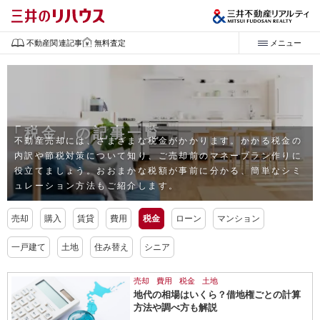
不動産関連記事
無料査定
メニュー
「税金」の記事一覧
不動産売却には、さまざまな税金がかかります。
かかる税金の
内訳や節税対策について知り、ご売却前のマネープラン作りに
役立てましょう。
おおまかな税額が事前に分かる、簡単なシミ
ュレーション方法もご紹介します。
売却
購入
賃貸
費用
税金
ローン
マンション
一戸建て
土地
住み替え
シニア
売却
費用
税金
土地
地代の相場はいくら？借地権ごとの計算
方法や調べ方も解説