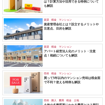
は？計算方法や活用できる特例について
も解説
賃貸
税金
マンション
資産管理会社とは？設立するメリットや
注意点、目的を解説
賃貸
税金
マンション
アパート経営法人化のメリット・注意
点！相続についても解説
売却
税金
マンション
買って5年以内のマンション売却は税金面
で不利？使える特例も解説
売却
購入
費用
税金
土地
土地の名義変更にかかる費用とは？登記