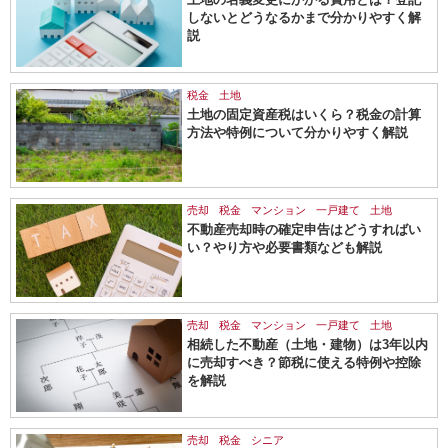
しないとどうなるかまで分かりやすく解
説
税金
土地
土地の固定資産税はいくら？税金の計算
方法や特例について分かりやすく解説
売却
税金
マンション
一戸建て
土地
不動産売却時の確定申告はどうすればい
い？やり方や必要書類なども解説
売却
税金
マンション
一戸建て
土地
相続した不動産（土地・建物）は3年以内
に売却すべき？節税に使える特例や控除
を解説
売却
税金
シニア