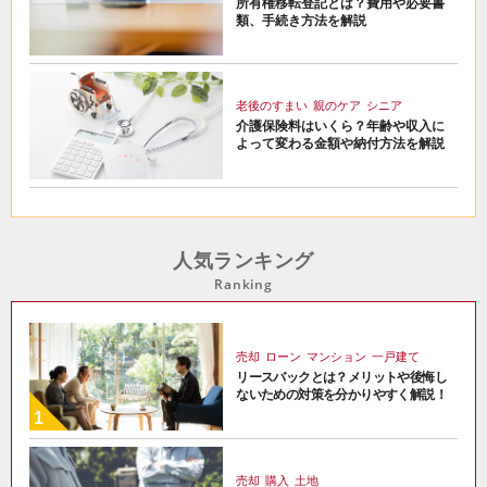
所有権移転登記とは？費用や必要書
類、手続き方法を解説
老後のすまい
親のケア
シニア
介護保険料はいくら？年齢や収入に
よって変わる金額や納付方法を解説
人気ランキング
Ranking
売却
ローン
マンション
一戸建て
リースバックとは？メリットや後悔し
ないための対策を分かりやすく解説！
売却
購入
土地