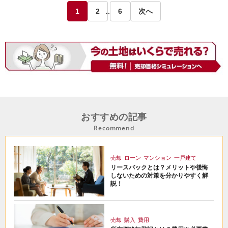
1
2
…
6
次へ
おすすめの記事
Recommend
売却
ローン
マンション
一戸建て
リースバックとは？メリットや後悔
しないための対策を分かりやすく解
説！
売却
購入
費用