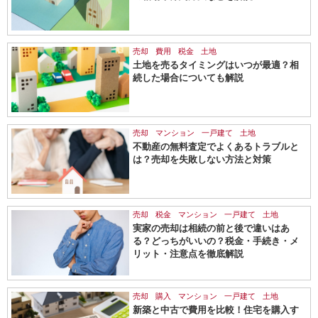
売却
費用
税金
土地
土地を売るタイミングはいつが最適？相
続した場合についても解説
売却
マンション
一戸建て
土地
不動産の無料査定でよくあるトラブルと
は？売却を失敗しない方法と対策
売却
税金
マンション
一戸建て
土地
実家の売却は相続の前と後で違いはあ
る？どっちがいいの？税金・手続き・メ
リット・注意点を徹底解説
売却
購入
マンション
一戸建て
土地
新築と中古で費用を比較！住宅を購入す