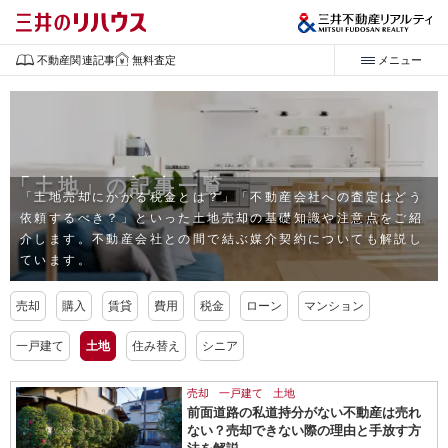
不動産関連記事
無料査定
メニュー
「土地」の記事一覧
「土地売却にかかる税金とは？」「不動産会社への査定はどう
依頼するべき？」といった
土地売却の基礎知識や注意点をご紹
介します。
不動産会社との間で結ぶ媒介契約についても解説し
ています。
売却
購入
賃貸
費用
税金
ローン
マンション
一戸建て
土地
住み替え
シニア
売却
一戸建て
土地
前面道路の私道持分がない不動産は売れ
ない？売却できない際の理由と手放す方