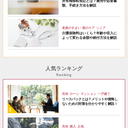
所有権移転登記とは？費用や必要書
類、手続き方法を解説
老後のすまい
親のケア
シニア
介護保険料はいくら？年齢や収入に
よって変わる金額や納付方法を解説
人気ランキング
Ranking
売却
ローン
マンション
一戸建て
リースバックとは？メリットや後悔し
ないための対策を分かりやすく解説！
売却
購入
土地