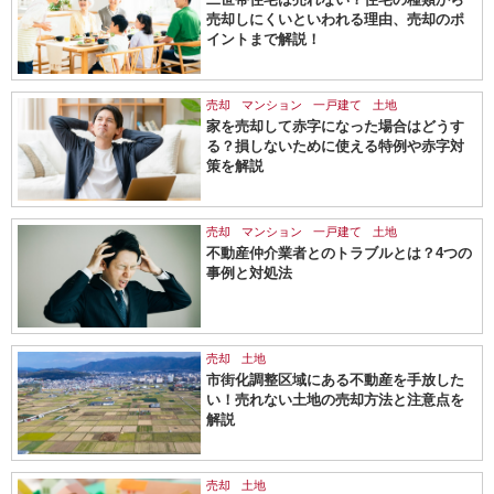
売却しにくいといわれる理由、売却のポ
イントまで解説！
売却
マンション
一戸建て
土地
家を売却して赤字になった場合はどうす
る？損しないために使える特例や赤字対
策を解説
売却
マンション
一戸建て
土地
不動産仲介業者とのトラブルとは？4つの
事例と対処法
売却
土地
市街化調整区域にある不動産を手放した
い！売れない土地の売却方法と注意点を
解説
売却
土地