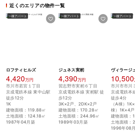
近くのエリアの物件一覧
一棟アパート
一棟アパート
一棟アパート
ロフティヒルズ
ジュネス実籾
4,420
4,390
10,500
万円
万円
市川市若宮１丁目
習志野市実籾６丁目
市川市市川
京成電鉄本線 東中山駅
京成電鉄本線 実籾駅 徒
京成電鉄本
徒歩12分
歩12分
徒歩4分
1K
3K×2戸、2DK×2戸
（A棟）1K
建物面積：119.88㎡
建物面積：170.28㎡
棟）1K×4戸
土地面積：124.18㎡
土地面積：244.96㎡
建物面積：12
1987年04月築
1989年03月築
土地面積：21
1996年08