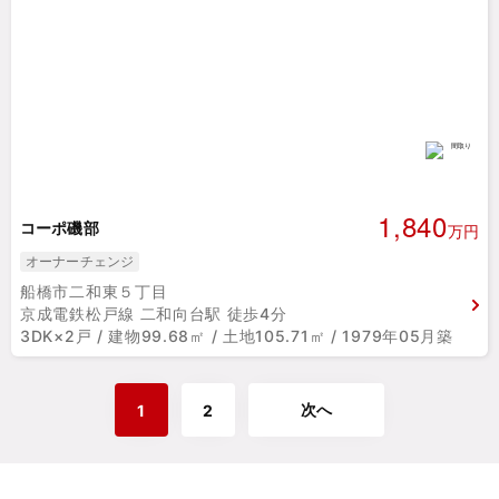
1,840
コーポ磯部
万円
オーナーチェンジ
船橋市二和東５丁目
京成電鉄松戸線 二和向台駅 徒歩4分
3DK×2戸 / 建物99.68㎡ / 土地105.71㎡ / 1979年05月築
次へ
1
2