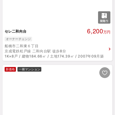
6,200
セレ二和向台
万円
オーナーチェンジ
船橋市二和東６丁目
京成電鉄松戸線 二和向台駅 徒歩8分
1K×8戸 / 建物184.66㎡ / 土地174.39㎡ / 2007年09月築
新価格
一棟マンション