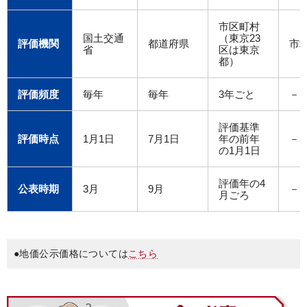
市区町村
国土交通
（東京23
評価機関
都道府県
市
省
区は東京
都）
評価頻度
毎年
毎年
3年ごと
－
評価基準
評価時点
1月1日
7月1日
年の前年
－
の1月1日
評価年の4
公表時期
3月
9月
－
月ごろ
●地価公示価格については
こちら