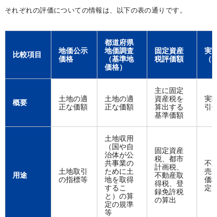
それぞれの評価についての情報は、以下の表の通りです。
都道府県
地価公示
地価調査
固定資産
実
比較項目
価格
（基準地
税評価額
（
価格）
主に固定
土地の適
土地の適
資産税を
実
概要
正な価額
正な価額
算出する
引
基準価額
土地収用
（国や自
固定資産
治体が公
税、都市
共事業の
不
計画税、
土地取引
ために土
売
用途
不動産取
の指標等
地を取得
価
得税、登
するこ
定
録免許税
と）の算
の算出
定の規準
等