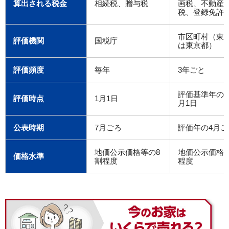
算出される税金
相続税、贈与税
画税、不動産
税、登録免許
市区町村（東京
評価機関
国税庁
は東京都）
評価頻度
毎年
3年ごと
評価基準年の
評価時点
1月1日
月1日
公表時期
7月ごろ
評価年の4月ご
地価公示価格等の8
地価公示価格
価格水準
割程度
程度