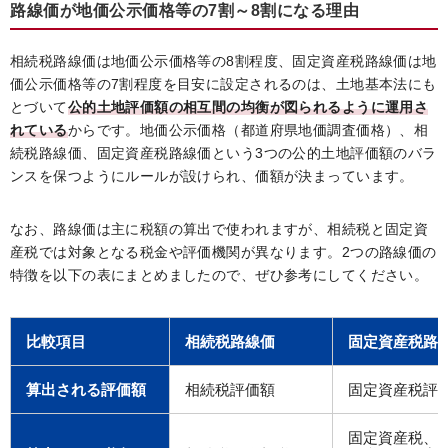
路線価が地価公示価格等の7割～8割になる理由
相続税路線価は地価公示価格等の8割程度、固定資産税路線価は地
価公示価格等の7割程度を目安に設定されるのは、土地基本法にも
とづいて
公的土地評価額の相互間の均衡が図られるように運用さ
れている
からです。地価公示価格（都道府県地価調査価格）、相
続税路線価、固定資産税路線価という3つの公的土地評価額のバラ
ンスを保つようにルールが設けられ、価額が決まっています。
なお、路線価は主に税額の算出で使われますが、相続税と固定資
産税では対象となる税金や評価機関が異なります。2つの路線価の
特徴を以下の表にまとめましたので、ぜひ参考にしてください。
比較項目
相続税路線価
固定資産税路
算出される評価額
相続税評価額
固定資産税評
固定資産税、