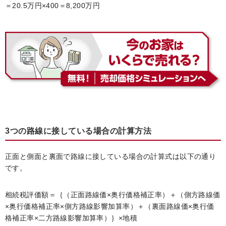
＝20.5万円×400＝8,200万円
3つの路線に接している場合の計算方法
正面と側面と裏面で路線に接している場合の計算式は以下の通り
です。
相続税評価額＝｛（正面路線価×奥行価格補正率）＋（側方路線価
×奥行価格補正率×側方路線影響加算率）＋（裏面路線価×奥行価
格補正率×二方路線影響加算率）｝×地積