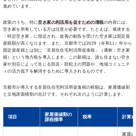
進めています。
政策のうち、特に
空き家の利活用を促すための増税
の内容には、
空き家を所有している方は注意が必要です。たとえば、後述する
「特定空き家」に指定され、改善の勧告を受けた空き家は固定資
産税額が高くなります。また、京都市では2029（令和11）年から
固定資産税とは別に「非居住住宅利活用促進税」（通称：空き家
税）という地方税を導入します。この新税は、誰も住まない空き
家や別荘によって生じる防災・防犯上の問題や、地域コミュニテ
ィの活力低下を解消するために導入されるものです。
京都市が導入する非居住住宅利活用促進税の税額は、家屋価値割
と立地床面積割の合計です。それぞれ次のように計算します。
家屋価値割の
項目
税率
計算式
課税標準
家屋の