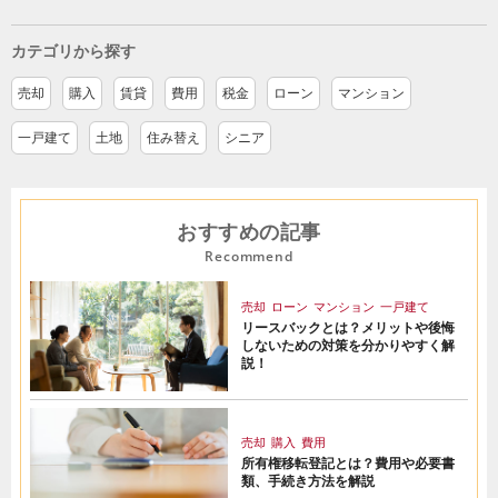
カテゴリから探す
売却
購入
賃貸
費用
税金
ローン
マンション
一戸建て
土地
住み替え
シニア
おすすめの記事
Recommend
売却
ローン
マンション
一戸建て
リースバックとは？メリットや後悔
しないための対策を分かりやすく解
説！
売却
購入
費用
所有権移転登記とは？費用や必要書
類、手続き方法を解説