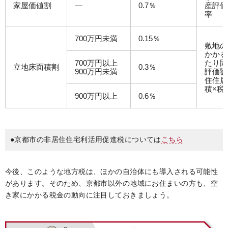
家屋価値割
―
0.7％
産評価
率
700万円未満
0.15％
敷地の
かかる
700万円以上
たり固
立地床面積割
0.3％
900万円未満
評価額
住住居
積×税
900万円以上
0.6％
●京都市の非居住住宅利活用促進税については
こちら
今後、このような地方税は、ほかの自治体にも導入される可能性
があります。そのため、京都市以外の地域にお住まいの方も、空
き家にかかる税金の動向に注目しておきましょう。