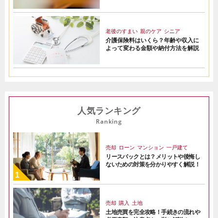
老後のすまい
親のケア
シニア
介護保険料はいくら？年齢や収入に
よって変わる金額や納付方法を解説
人気ランキング
Ranking
売却
ローン
マンション
一戸建て
リースバックとは？メリットや後悔し
ないための対策を分かりやすく解説！
売却
購入
土地
土地売買を完全攻略！手続きの流れや