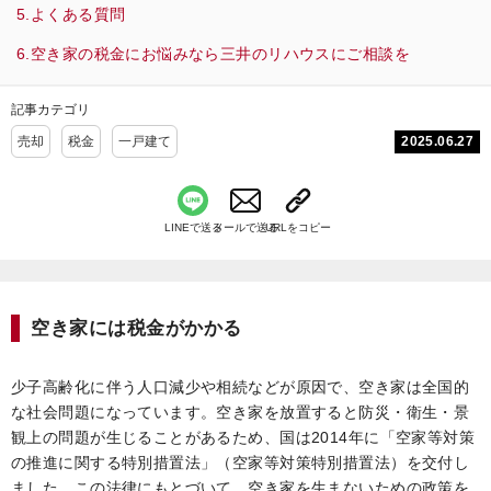
よくある質問
空き家の税金にお悩みなら三井のリハウスにご相談を
記事カテゴリ
2025.06.27
売却
税金
一戸建て
LINEで送る
メールで送る
URLをコピー
空き家には税金がかかる
少子高齢化に伴う人口減少や相続などが原因で、空き家は全国的
な社会問題になっています。空き家を放置すると防災・衛生・景
観上の問題が生じることがあるため、国は2014年に「空家等対策
の推進に関する特別措置法」（空家等対策特別措置法）を交付し
ました。この法律にもとづいて、空き家を生まないための政策を