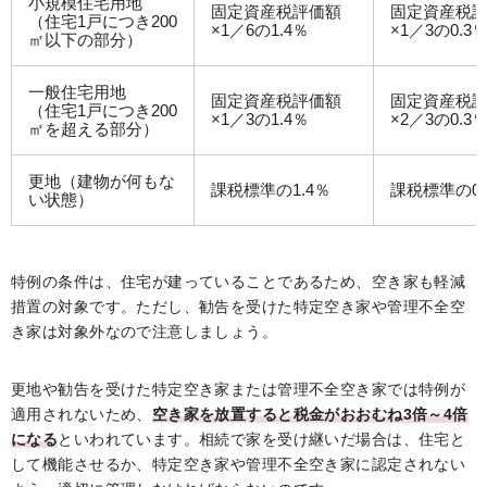
小規模住宅用地
固定資産税評価額
固定資産税
（住宅1戸につき200
×1／6の1.4％
×1／3の0.3
㎡以下の部分）
一般住宅用地
固定資産税評価額
固定資産税
（住宅1戸につき200
×1／3の1.4％
×2／3の0.3
㎡を超える部分）
更地（建物が何もな
課税標準の1.4％
課税標準の0.
い状態）
特例の条件は、住宅が建っていることであるため、空き家も軽減
措置の対象です。ただし、勧告を受けた特定空き家や管理不全空
き家は対象外なので注意しましょう。
更地や勧告を受けた特定空き家または管理不全空き家では特例が
適用されないため、
空き家を放置すると税金がおおむね3倍～4倍
になる
といわれています。相続で家を受け継いだ場合は、住宅と
して機能させるか、特定空き家や管理不全空き家に認定されない