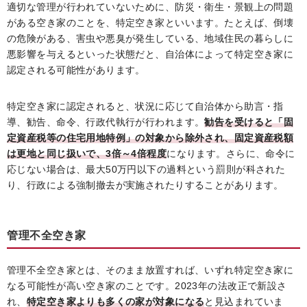
適切な管理が行われていないために、防災・衛生・景観上の問題
がある空き家のことを、特定空き家といいます。たとえば、倒壊
の危険がある、害虫や悪臭が発生している、地域住民の暮らしに
悪影響を与えるといった状態だと、自治体によって特定空き家に
認定される可能性があります。
特定空き家に認定されると、状況に応じて自治体から助言・指
導、勧告、命令、行政代執行が行われます。
勧告を受けると「固
定資産税等の住宅用地特例」の対象から除外され、固定資産税額
は更地と同じ扱いで、3倍～4倍程度
になります。さらに、命令に
応じない場合は、最大50万円以下の過料という罰則が科された
り、行政による強制撤去が実施されたりすることがあります。
管理不全空き家
管理不全空き家とは、そのまま放置すれば、いずれ特定空き家に
なる可能性が高い空き家のことです。2023年の法改正で新設さ
れ、
特定空き家よりも多くの家が対象になる
と見込まれていま