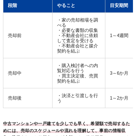
段階
やること
目安期間
・家の売却相場を調
べる
・必要な書類の収集
売却前
・不動産会社に依頼
1～4週間
して査定を受ける
・不動産会社と媒介
契約を結ぶ
・購入検討者への内
覧対応を行う
売却中
3～6か月
・買主決定後、売買
契約を結ぶ
・決済と引渡しを行
売却後
1～2か月
う
中古マンションや一戸建てを少しでも早く、希望額で売却するた
めには、売却のスケジュールや流れを理解して、事前の情報収