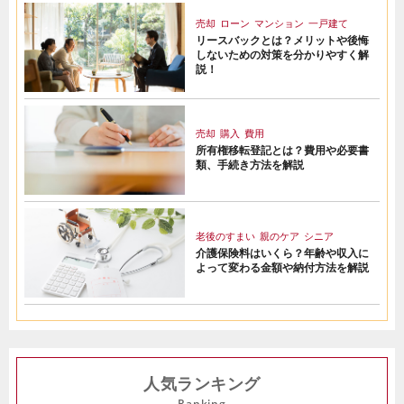
売却
ローン
マンション
一戸建て
リースバックとは？メリットや後悔
しないための対策を分かりやすく解
説！
売却
購入
費用
所有権移転登記とは？費用や必要書
類、手続き方法を解説
老後のすまい
親のケア
シニア
介護保険料はいくら？年齢や収入に
よって変わる金額や納付方法を解説
人気ランキング
Ranking